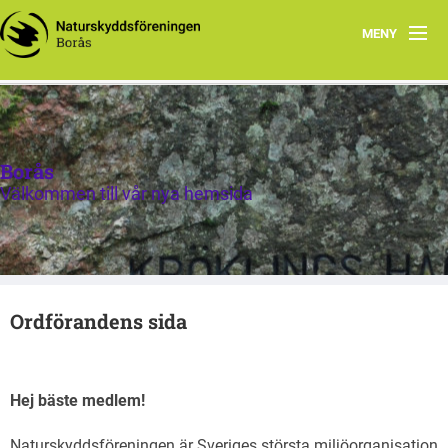
MENY
Välkommen till Naturskyddsföreningen i Borås
Senaste nytt!
Borås
Programverksamhet
Välkommen till vår nya hemsida
Ordförandens sida
Hej bäste medlem!
Naturskyddsföreningen är Sveriges största miljöorganisation